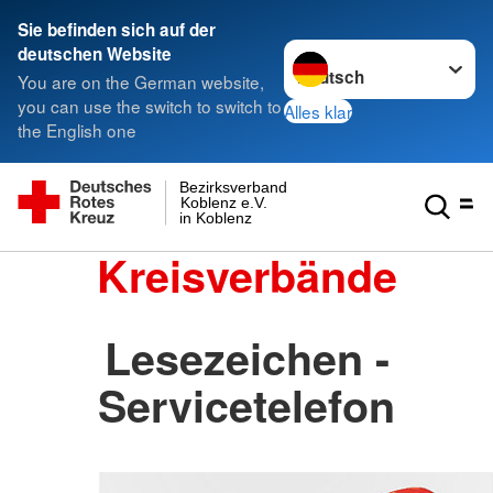
Sie befinden sich auf der
Sprache wechseln zu
deutschen Website
You are on the German website,
you can use the switch to switch to
Alles klar
the English one
Bezirksverband
Koblenz e.V.
in Koblenz
Kreisverbände
Lesezeichen -
Servicetelefon