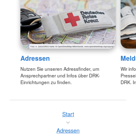
Adressen
Meld
Nutzen Sie unseren Adressfinder, um
Wir inf
Ansprechpartner und Infos über DRK-
Pressei
Einrichtungen zu finden.
DRK. In
Start
Adressen