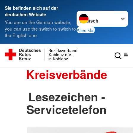
Sie befinden sich auf der
Sprache wechseln zu
deutschen Website
You are on the German website,
you can use the switch to switch to
Alles klar
the English one
Bezirksverband
Koblenz e.V.
in Koblenz
Kreisverbände
Lesezeichen -
Servicetelefon