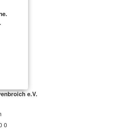
ne.
.
enbroich e.V.
h
0 0