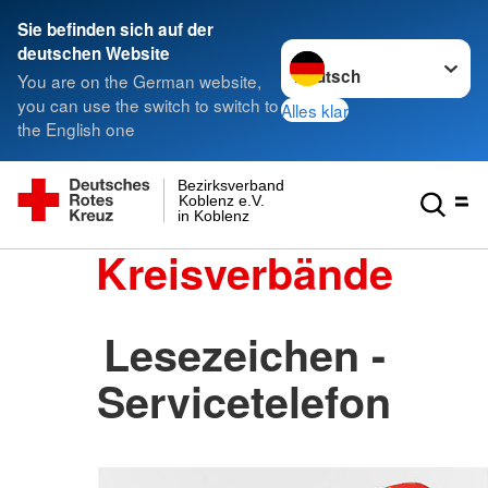
Sie befinden sich auf der
Sprache wechseln zu
deutschen Website
You are on the German website,
you can use the switch to switch to
Alles klar
the English one
Bezirksverband
Koblenz e.V.
in Koblenz
Kreisverbände
Lesezeichen -
Servicetelefon