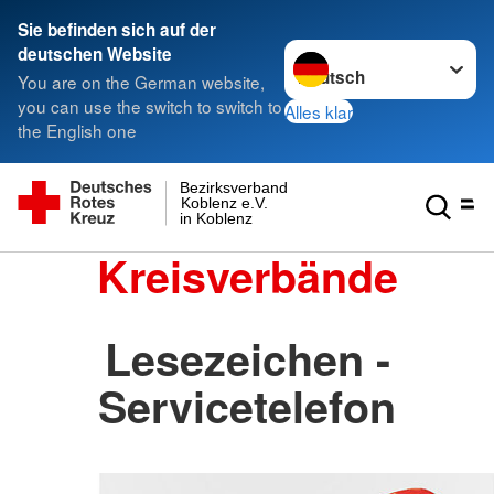
Sie befinden sich auf der
Sprache wechseln zu
deutschen Website
You are on the German website,
you can use the switch to switch to
Alles klar
the English one
Bezirksverband
Koblenz e.V.
in Koblenz
Kreisverbände
Lesezeichen -
Servicetelefon