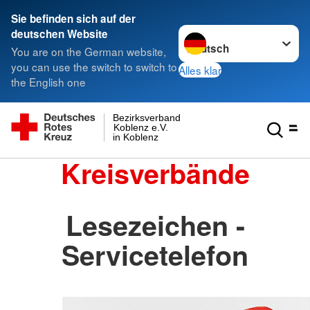
Sie befinden sich auf der
Sprache wechseln zu
deutschen Website
You are on the German website,
you can use the switch to switch to
Alles klar
the English one
Bezirksverband
Koblenz e.V.
in Koblenz
Kreisverbände
Lesezeichen -
Servicetelefon