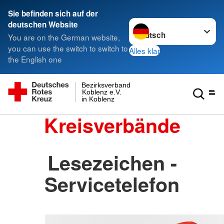
Sie befinden sich auf der
Sprache wechseln zu
deutschen Website
You are on the German website,
you can use the switch to switch to
Alles klar
the English one
Bezirksverband
Koblenz e.V.
in Koblenz
Kreisverbände
Lesezeichen -
Servicetelefon