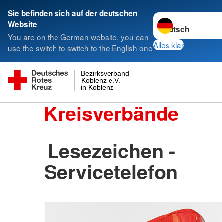
Sie befinden sich auf der deutschen
Sprache wechseln 
Website
You are on the German website, you can
Alles klar
use the switch to switch to the English one
Bezirksverband
Koblenz e.V.
in Koblenz
Kreisverbände
Lesezeichen -
Servicetelefon