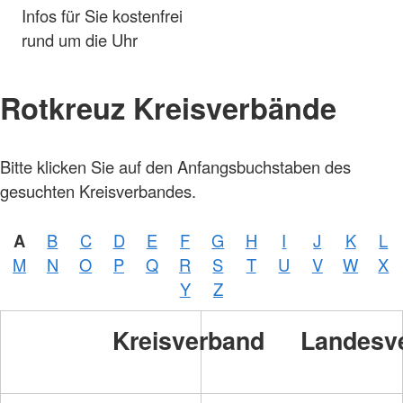
Infos für Sie kostenfrei
rund um die Uhr
Rotkreuz Kreisverbände
Bitte klicken Sie auf den Anfangsbuchstaben des
gesuchten Kreisverbandes.
A
B
C
D
E
F
G
H
I
J
K
L
M
N
O
P
Q
R
S
T
U
V
W
X
Y
Z
Kreisverband
Landesv