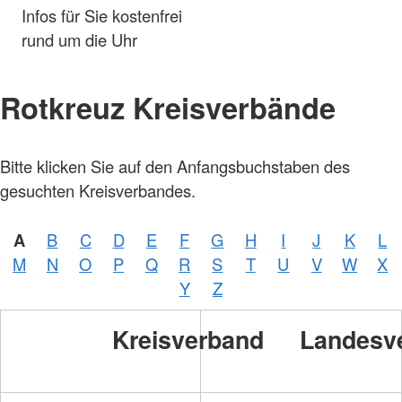
Infos für Sie kostenfrei
rund um die Uhr
Rotkreuz Kreisverbände
Bitte klicken Sie auf den Anfangsbuchstaben des
gesuchten Kreisverbandes.
A
B
C
D
E
F
G
H
I
J
K
L
M
N
O
P
Q
R
S
T
U
V
W
X
Y
Z
Kreisverband
Landesv