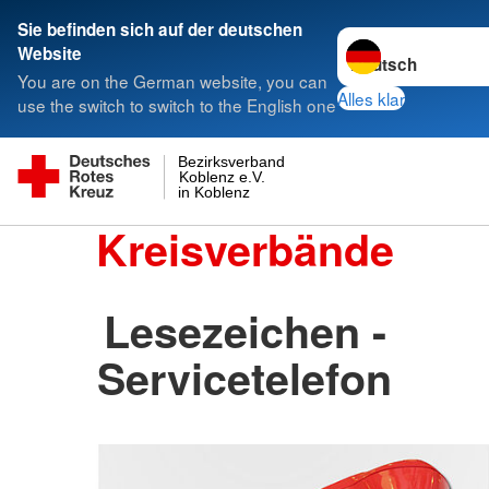
Sie befinden sich auf der deutschen
Sprache wechseln 
Website
You are on the German website, you can
Alles klar
use the switch to switch to the English one
Bezirksverband
Koblenz e.V.
in Koblenz
Kreisverbände
Lesezeichen -
Servicetelefon