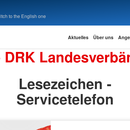
tch to the English one
Aktuelles
Über uns
Ange
e DRK Landesverbä
Lesezeichen -
Servicetelefon