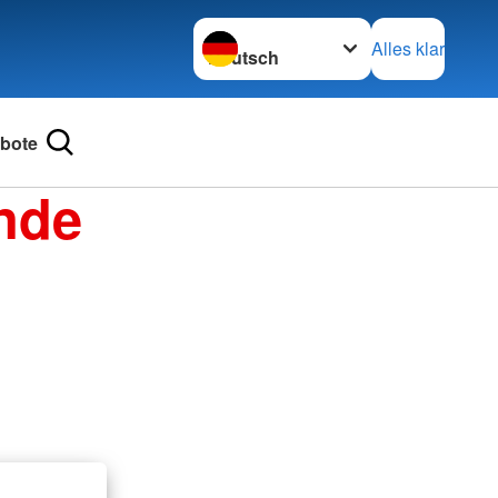
Sprache wechseln zu
Alles klar
bote
nde