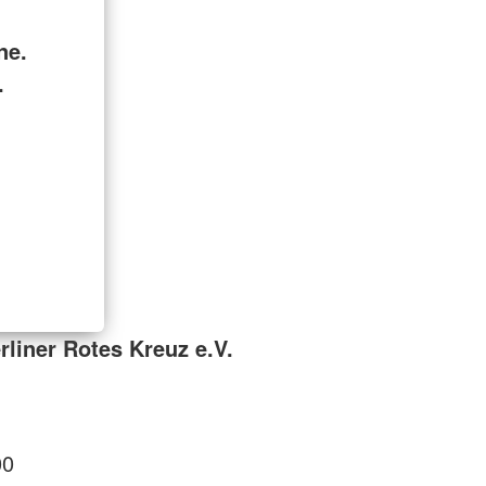
ne.
.
liner Rotes Kreuz e.V.
00