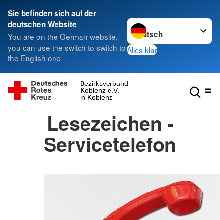
Sie befinden sich auf der
Sprache wechseln zu
deutschen Website
You are on the German website,
you can use the switch to switch to
Alles klar
the English one
Bezirksverband
Koblenz e.V.
in Koblenz
Lesezeichen -
Servicetelefon