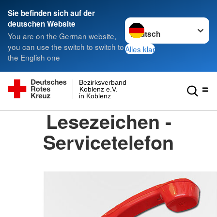
Sie befinden sich auf der
Sprache wechseln zu
deutschen Website
You are on the German website,
you can use the switch to switch to
Alles klar
the English one
Bezirksverband
Koblenz e.V.
in Koblenz
Lesezeichen -
Servicetelefon