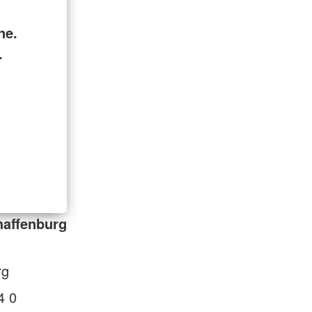
ne.
.
haffenburg
rg
4 0