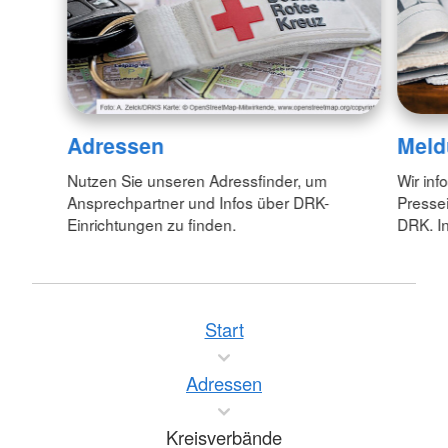
Adressen
Meld
Nutzen Sie unseren Adressfinder, um
Wir inf
Ansprechpartner und Infos über DRK-
Pressei
Einrichtungen zu finden.
DRK. In
Start
Adressen
Kreisverbände