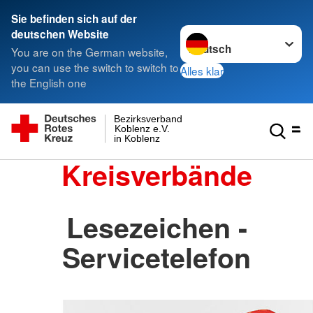
Sie befinden sich auf der
Sprache wechseln zu
deutschen Website
You are on the German website,
you can use the switch to switch to
Alles klar
the English one
Bezirksverband
Koblenz e.V.
in Koblenz
Kreisverbände
Lesezeichen -
Servicetelefon