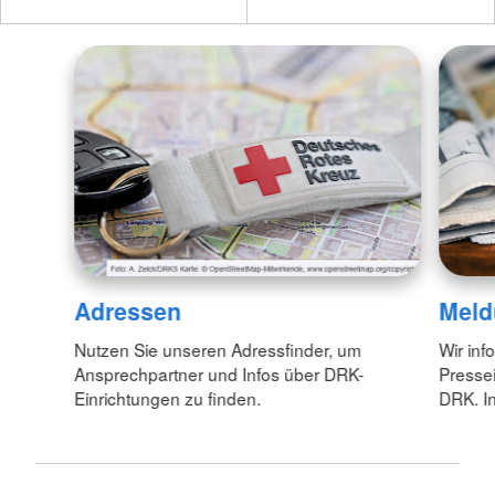
Adressen
Meld
Nutzen Sie unseren Adressfinder, um
Wir inf
Ansprechpartner und Infos über DRK-
Pressei
Einrichtungen zu finden.
DRK. In