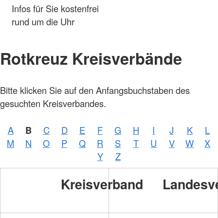
Infos für Sie kostenfrei
rund um die Uhr
Rotkreuz Kreisverbände
Bitte klicken Sie auf den Anfangsbuchstaben des
gesuchten Kreisverbandes.
A
B
C
D
E
F
G
H
I
J
K
L
M
N
O
P
Q
R
S
T
U
V
W
X
Y
Z
Kreisverband
Landesv