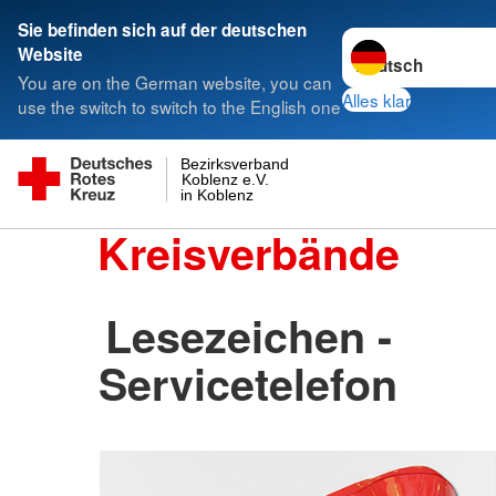
Sie befinden sich auf der deutschen
Sprache wechseln 
Website
You are on the German website, you can
Alles klar
use the switch to switch to the English one
Bezirksverband
Koblenz e.V.
in Koblenz
Kreisverbände
Lesezeichen -
Servicetelefon