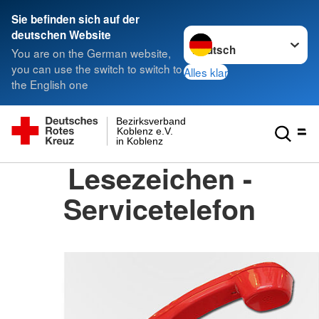
Sie befinden sich auf der
Sprache wechseln zu
deutschen Website
You are on the German website,
you can use the switch to switch to
Alles klar
the English one
Bezirksverband
Koblenz e.V.
in Koblenz
Lesezeichen -
Servicetelefon