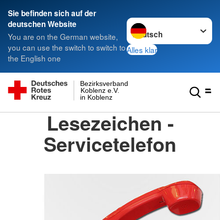
Sie befinden sich auf der
Sprache wechseln zu
deutschen Website
You are on the German website,
you can use the switch to switch to
Alles klar
the English one
Bezirksverband
Koblenz e.V.
in Koblenz
Lesezeichen -
Servicetelefon