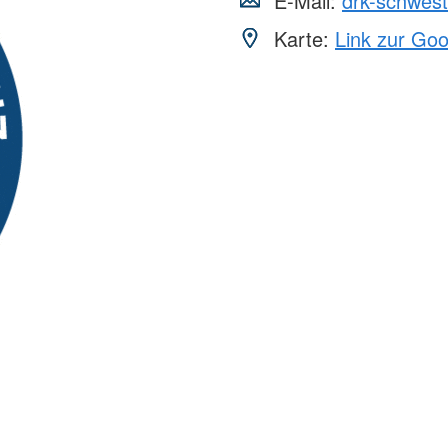
E-Mail:
drk-schwes
Karte:
Link zur Go