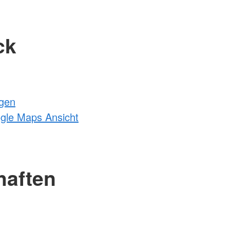
ck
ngen
ogle Maps Ansicht
haften