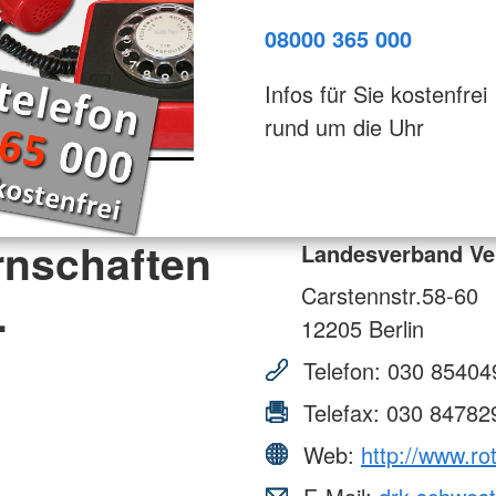
08000 365 000
Infos für Sie kostenfrei
rund um die Uhr
rnschaften
Landesverband Ve
Carstennstr.58-60
.
12205
Berlin
Telefon:
030 85404
Telefax:
030 84782
Web:
http://www.r