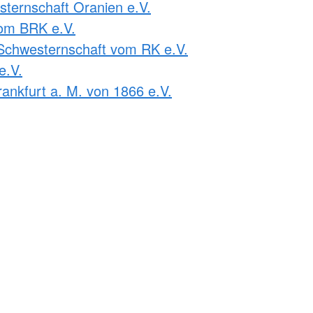
ternschaft Oranien e.V.
om BRK e.V.
Schwesternschaft vom RK e.V.
e.V.
ankfurt a. M. von 1866 e.V.