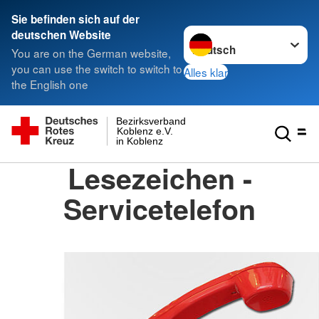
Sie befinden sich auf der
Sprache wechseln zu
deutschen Website
You are on the German website,
you can use the switch to switch to
Alles klar
the English one
Bezirksverband
Koblenz e.V.
in Koblenz
Lesezeichen -
Servicetelefon